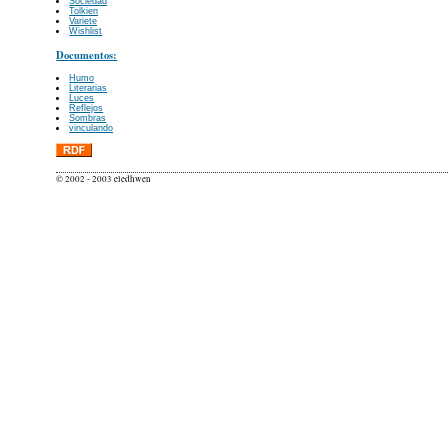
Sociedad
Tolkien
Variete
Wishlist
Documentos:
Humo
Literarias
Luces
Reflejos
Sombras
vinculando
© 2002 - 2003 eledhwen