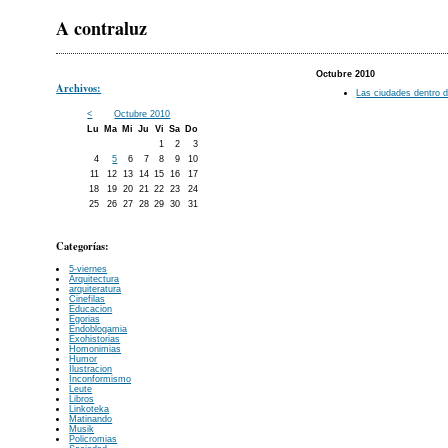
A contraluz
Octubre 2010
Archivos:
Las ciudades dentro d
<
Octubre 2010
Lu
Ma
Mi
Ju
Vi
Sa
Do
1
2
3
4
5
6
7
8
9
10
11
12
13
14
15
16
17
18
19
20
21
22
23
24
25
26
27
28
29
30
31
Categorías:
5-viernes
Arquitectura
arquiteratura
Cinefilas
Educacion
Egorias
Endoblogamia
Exohistorias
Homonimias
Humor
Ilustracion
Inconformismo
Leute
Libros
Linkoteka
Matinando
Musik
Policromias